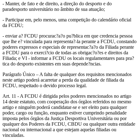
- Manter, de fato e de direito, a direção do desporto e do
paradesporto universitário no âmbito de sua atuação;
- Participar em, pelo menos, uma competição do calendário oficial
da FCDU;
- enviar a? FCDU procurac?a?o pu?blica em que credencia pessoa
que lhe e? vinculada para representa?-la perante a FCDU, constando
poderes expressos e especiais de representac?a?o da Filiada perante
a FCDU para o exerci?cio de todas as obrigac?o?es e direitos da
Filiada; e VI - informar a FCDU os locais regulamentares para pra?
tica do desporto existentes em suas depende?ncias.
Parágrafo Único – A falta de qualquer dos requisitos mencionados
neste artigo poderá acarretar a perda da qualidade de filiada da
FCDU, respeitado o devido processo legal.
Art. 11 - A FCDU é dirigida pelos poderes mencionados no artigo
14 deste estatuto, com cooperação dos órgãos referidos no mesmo
artigo e ninguém poderá candidatar-se e ser eleito para qualquer
poder, cargo ou função, enquanto estiver cumprindo penalidade
imposta pelos órgãos da Justiça Desportiva Universitária ou por
qualquer dos Poderes da FCDU, CBDU ou qualquer outra entidade
nacional ou internacional a que estejam aquelas filiadas ou
vinculadas.