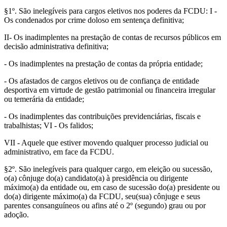
§1º. São inelegíveis para cargos eletivos nos poderes da FCDU: I -
Os condenados por crime doloso em sentença definitiva;
II- Os inadimplentes na prestação de contas de recursos públicos em
decisão administrativa definitiva;
- Os inadimplentes na prestação de contas da própria entidade;
- Os afastados de cargos eletivos ou de confiança de entidade
desportiva em virtude de gestão patrimonial ou financeira irregular
ou temerária da entidade;
- Os inadimplentes das contribuições previdenciárias, fiscais e
trabalhistas; VI - Os falidos;
VII - Aquele que estiver movendo qualquer processo judicial ou
administrativo, em face da FCDU.
§2º. São inelegíveis para qualquer cargo, em eleição ou sucessão,
o(a) cônjuge do(a) candidato(a) à presidência ou dirigente
máximo(a) da entidade ou, em caso de sucessão do(a) presidente ou
do(a) dirigente máximo(a) da FCDU, seu(sua) cônjuge e seus
parentes consanguíneos ou afins até o 2º (segundo) grau ou por
adoção.