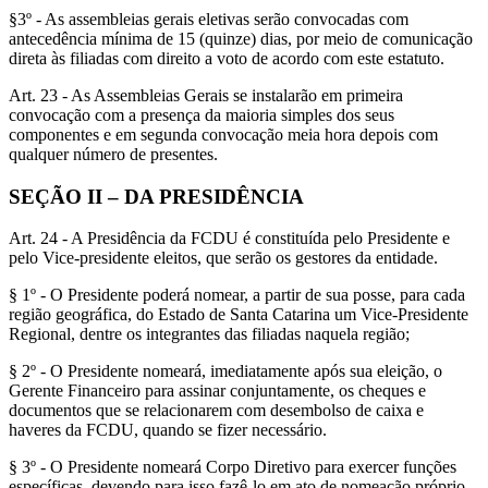
§3º - As assembleias gerais eletivas serão convocadas com
antecedência mínima de 15 (quinze) dias, por meio de comunicação
direta às filiadas com direito a voto de acordo com este estatuto.
Art. 23 - As Assembleias Gerais se instalarão em primeira
convocação com a presença da maioria simples dos seus
componentes e em segunda convocação meia hora depois com
qualquer número de presentes.
SEÇÃO II – DA PRESIDÊNCIA
Art. 24 - A Presidência da FCDU é constituída pelo Presidente e
pelo Vice-presidente eleitos, que serão os gestores da entidade.
§ 1º - O Presidente poderá nomear, a partir de sua posse, para cada
região geográfica, do Estado de Santa Catarina um Vice-Presidente
Regional, dentre os integrantes das filiadas naquela região;
§ 2º - O Presidente nomeará, imediatamente após sua eleição, o
Gerente Financeiro para assinar conjuntamente, os cheques e
documentos que se relacionarem com desembolso de caixa e
haveres da FCDU, quando se fizer necessário.
§ 3º - O Presidente nomeará Corpo Diretivo para exercer funções
específicas, devendo para isso fazê-lo em ato de nomeação próprio