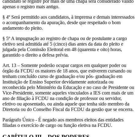
candidato se registre por mais de uma chapa será considerado válido
apenas o registro mais antigo.
§ 4º Será permitido aos candidatos, à imprensa e demais interessados
o acompanhamento da apuração, desde que respeitado o bom
andamento do pleito.
§ 5º A impugnação ao registro de chapa ou de postulante a cargo
eletivo será admitida até 5 (cinco) dias antes da data do pleito e
julgada pela Comissão Eleitoral em 48 (quarenta e oito) horas,
garantido o direito a defesa prévia.
Art. 13 – Somente poderão ocupar cargos em qualquer poder ou
órgão da FCDU os maiores de 18 anos, que estiverem cursando ou
tenham concluído curso de graduação e/ou pós- graduação em
Instituição de Ensino Superior devidamente autorizada ou
reconhecida pelo Ministério da Educação e no caso de Presidente ou
Vice-Presidente, somente aqueles vinculados a IES com mais de um
ano de filiação à FCDU na condição de professor ou servidor,
efetivo ou aposentado, ou ainda aquele que tenha sido membro da
Diretoria ou do Conselho Fiscal da FCDU da gestão que se encerra.
Parágrafo Único - É negado aos membros eleitos das entidades
filiadas o exercício de cargo ou função eletiva na FCDU.
CAPÍTULO III – DOS PODERES