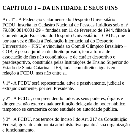
CAPÍTULO I – DA ENTIDADE E SEUS FINS
Art. 1º - A Federação Catarinense do Desporto Universitário –
FCDU, inscrita no Cadastro Nacional de Pessoas Jurídicas sob o nº
79.886.081/0001-29 – fundada em 11 de fevereiro de 1944, filiada à
Confederação Brasileira do Desporto Universitário – CBDU, que
por sua vez é filiada à Federação Internacional do Desporto
Universitário – FISU e vinculada ao Comitê Olímpico Brasileiro –
COB, é pessoa jurídica de direito privado, tem a forma de
associação de fins não econômicos, é de caráter desportivo e
paradesportivo, constituída pelas Instituições de Ensino Superior do
Estado de Santa Catarina – IES, todas com direitos iguais em
relação à FCDU, mas não entre si.
§ 1º - A FCDU será representada, ativa e passivamente, judicial e
extrajudicialmente, por seu Presidente.
§ 2º - A FCDU, compreendendo todos os seus poderes, órgãos e
dirigentes, não exerce qualquer função delegada do poder público,
tampouco se caracteriza como entidade ou autoridade pública.
§ 3º - A FCDU, nos termos do Inciso I do Art. 217 da Constituição
Federal, goza de autonomia administrativa quanto à sua organização
e funcionamento.