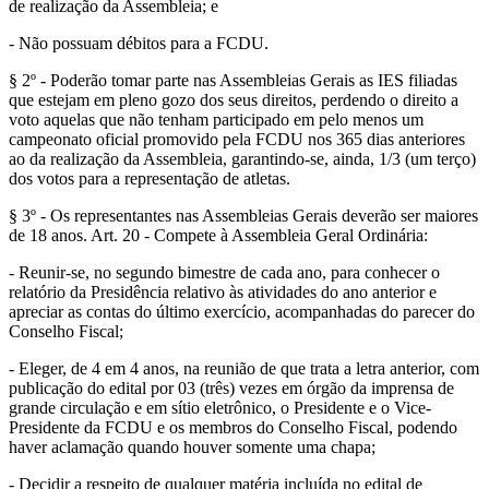
de realização da Assembleia; e
- Não possuam débitos para a FCDU.
§ 2º - Poderão tomar parte nas Assembleias Gerais as IES filiadas
que estejam em pleno gozo dos seus direitos, perdendo o direito a
voto aquelas que não tenham participado em pelo menos um
campeonato oficial promovido pela FCDU nos 365 dias anteriores
ao da realização da Assembleia, garantindo-se, ainda, 1/3 (um terço)
dos votos para a representação de atletas.
§ 3º - Os representantes nas Assembleias Gerais deverão ser maiores
de 18 anos. Art. 20 - Compete à Assembleia Geral Ordinária:
- Reunir-se, no segundo bimestre de cada ano, para conhecer o
relatório da Presidência relativo às atividades do ano anterior e
apreciar as contas do último exercício, acompanhadas do parecer do
Conselho Fiscal;
- Eleger, de 4 em 4 anos, na reunião de que trata a letra anterior, com
publicação do edital por 03 (três) vezes em órgão da imprensa de
grande circulação e em sítio eletrônico, o Presidente e o Vice-
Presidente da FCDU e os membros do Conselho Fiscal, podendo
haver aclamação quando houver somente uma chapa;
- Decidir a respeito de qualquer matéria incluída no edital de