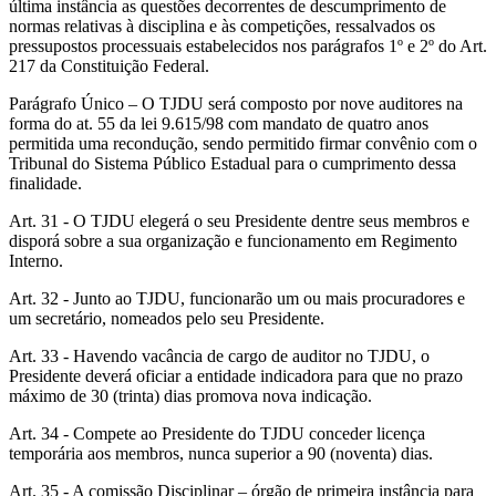
última instância as questões decorrentes de descumprimento de
normas relativas à disciplina e às competições, ressalvados os
pressupostos processuais estabelecidos nos parágrafos 1º e 2º do Art.
217 da Constituição Federal.
Parágrafo Único – O TJDU será composto por nove auditores na
forma do at. 55 da lei 9.615/98 com mandato de quatro anos
permitida uma recondução, sendo permitido firmar convênio com o
Tribunal do Sistema Público Estadual para o cumprimento dessa
finalidade.
Art. 31 - O TJDU elegerá o seu Presidente dentre seus membros e
disporá sobre a sua organização e funcionamento em Regimento
Interno.
Art. 32 - Junto ao TJDU, funcionarão um ou mais procuradores e
um secretário, nomeados pelo seu Presidente.
Art. 33 - Havendo vacância de cargo de auditor no TJDU, o
Presidente deverá oficiar a entidade indicadora para que no prazo
máximo de 30 (trinta) dias promova nova indicação.
Art. 34 - Compete ao Presidente do TJDU conceder licença
temporária aos membros, nunca superior a 90 (noventa) dias.
Art. 35 - A comissão Disciplinar – órgão de primeira instância para