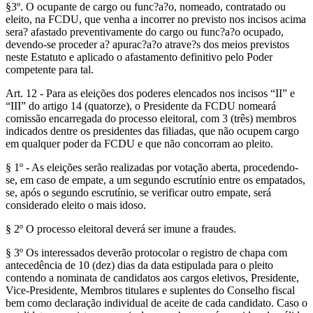
§3º. O ocupante de cargo ou func?a?o, nomeado, contratado ou
eleito, na FCDU, que venha a incorrer no previsto nos incisos acima
sera? afastado preventivamente do cargo ou func?a?o ocupado,
devendo-se proceder a? apurac?a?o atrave?s dos meios previstos
neste Estatuto e aplicado o afastamento definitivo pelo Poder
competente para tal.
Art. 12 - Para as eleições dos poderes elencados nos incisos “II” e
“III” do artigo 14 (quatorze), o Presidente da FCDU nomeará
comissão encarregada do processo eleitoral, com 3 (três) membros
indicados dentre os presidentes das filiadas, que não ocupem cargo
em qualquer poder da FCDU e que não concorram ao pleito.
§ 1º - As eleições serão realizadas por votação aberta, procedendo-
se, em caso de empate, a um segundo escrutínio entre os empatados,
se, após o segundo escrutínio, se verificar outro empate, será
considerado eleito o mais idoso.
§ 2º O processo eleitoral deverá ser imune a fraudes.
§ 3º Os interessados deverão protocolar o registro de chapa com
antecedência de 10 (dez) dias da data estipulada para o pleito
contendo a nominata de candidatos aos cargos eletivos, Presidente,
Vice-Presidente, Membros titulares e suplentes do Conselho fiscal
bem como declaração individual de aceite de cada candidato. Caso o