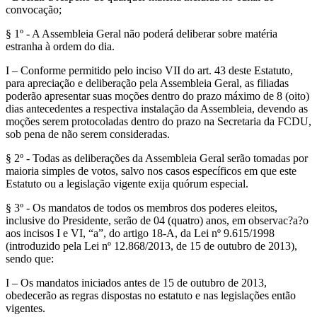
convocação;
§ 1º - A Assembleia Geral não poderá deliberar sobre matéria
estranha à ordem do dia.
I – Conforme permitido pelo inciso VII do art. 43 deste Estatuto,
para apreciação e deliberação pela Assembleia Geral, as filiadas
poderão apresentar suas moções dentro do prazo máximo de 8 (oito)
dias antecedentes a respectiva instalação da Assembleia, devendo as
moções serem protocoladas dentro do prazo na Secretaria da FCDU,
sob pena de não serem consideradas.
§ 2º - Todas as deliberações da Assembleia Geral serão tomadas por
maioria simples de votos, salvo nos casos específicos em que este
Estatuto ou a legislação vigente exija quórum especial.
§ 3º - Os mandatos de todos os membros dos poderes eleitos,
inclusive do Presidente, serão de 04 (quatro) anos, em observac?a?o
aos incisos I e VI, “a”, do artigo 18-A, da Lei nº 9.615/1998
(introduzido pela Lei nº 12.868/2013, de 15 de outubro de 2013),
sendo que:
I – Os mandatos iniciados antes de 15 de outubro de 2013,
obedecerão as regras dispostas no estatuto e nas legislações então
vigentes.