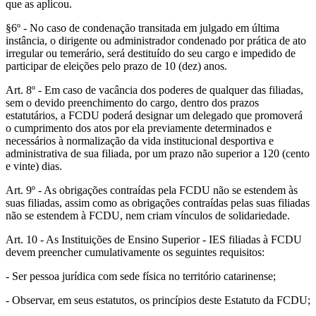
que as aplicou.
§6º - No caso de condenação transitada em julgado em última
instância, o dirigente ou administrador condenado por prática de ato
irregular ou temerário, será destituído do seu cargo e impedido de
participar de eleições pelo prazo de 10 (dez) anos.
Art. 8º - Em caso de vacância dos poderes de qualquer das filiadas,
sem o devido preenchimento do cargo, dentro dos prazos
estatutários, a FCDU poderá designar um delegado que promoverá
o cumprimento dos atos por ela previamente determinados e
necessários à normalização da vida institucional desportiva e
administrativa de sua filiada, por um prazo não superior a 120 (cento
e vinte) dias.
Art. 9º - As obrigações contraídas pela FCDU não se estendem às
suas filiadas, assim como as obrigações contraídas pelas suas filiadas
não se estendem à FCDU, nem criam vínculos de solidariedade.
Art. 10 - As Instituições de Ensino Superior - IES filiadas à FCDU
devem preencher cumulativamente os seguintes requisitos:
- Ser pessoa jurídica com sede física no território catarinense;
- Observar, em seus estatutos, os princípios deste Estatuto da FCDU;