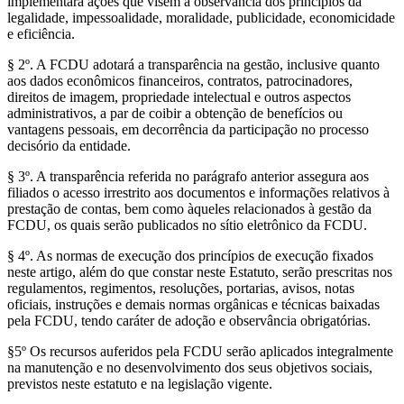
implementará ações que visem a observância dos princípios da
legalidade, impessoalidade, moralidade, publicidade, economicidade
e eficiência.
§ 2º. A FCDU adotará a transparência na gestão, inclusive quanto
aos dados econômicos financeiros, contratos, patrocinadores,
direitos de imagem, propriedade intelectual e outros aspectos
administrativos, a par de coibir a obtenção de benefícios ou
vantagens pessoais, em decorrência da participação no processo
decisório da entidade.
§ 3º. A transparência referida no parágrafo anterior assegura aos
filiados o acesso irrestrito aos documentos e informações relativos à
prestação de contas, bem como àqueles relacionados à gestão da
FCDU, os quais serão publicados no sítio eletrônico da FCDU.
§ 4º. As normas de execução dos princípios de execução fixados
neste artigo, além do que constar neste Estatuto, serão prescritas nos
regulamentos, regimentos, resoluções, portarias, avisos, notas
oficiais, instruções e demais normas orgânicas e técnicas baixadas
pela FCDU, tendo caráter de adoção e observância obrigatórias.
§5º Os recursos auferidos pela FCDU serão aplicados integralmente
na manutenção e no desenvolvimento dos seus objetivos sociais,
previstos neste estatuto e na legislação vigente.