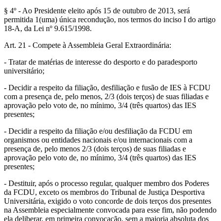
§ 4º - Ao Presidente eleito após 15 de outubro de 2013, será
permitida 1(uma) única recondução, nos termos do inciso I do artigo
18-A, da Lei nº 9.615/1998.
Art. 21 - Compete à Assembleia Geral Extraordinária:
- Tratar de matérias de interesse do desporto e do paradesporto
universitário;
- Decidir a respeito da filiação, desfiliação e fusão de IES à FCDU
com a presença de, pelo menos, 2/3 (dois terços) de suas filiadas e
aprovação pelo voto de, no mínimo, 3/4 (três quartos) das IES
presentes;
- Decidir a respeito da filiação e/ou desfiliação da FCDU em
organismos ou entidades nacionais e/ou internacionais com a
presença de, pelo menos 2/3 (dois terços) de suas filiadas e
aprovação pelo voto de, no mínimo, 3/4 (três quartos) das IES
presentes;
- Destituir, após o processo regular, qualquer membro dos Poderes
da FCDU, exceto os membros do Tribunal de Justiça Desportiva
Universitária, exigido o voto concorde de dois terços dos presentes
na Assembleia especialmente convocada para esse fim, não podendo
ela deliberar, em primeira convocação, sem a maioria absoluta dos